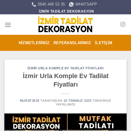
İçeriğe
0540 445 53 35
WHATSAPP
atla
İZMİR TADİLAT DEKORASYON
HIZMETLERIMIZ
REFERANSLARIMIZ
İLETIŞIM
İZMIR URLA KOMPLE EV TADILAT FIYATLARI
İzmir Urla Komple Ev Tadilat
Fiyatları
MURAT3534
TARAFINDAN
16 TEMMUZ 2025
TARIHINDE
YAYINLANDI