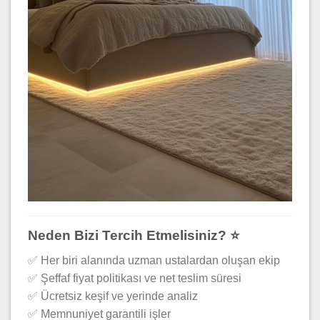
Neden Bizi Tercih Etmelisiniz? ⭐
✅ Her biri alanında uzman ustalardan oluşan ekip
✅ Şeffaf fiyat politikası ve net teslim süresi
✅ Ücretsiz keşif ve yerinde analiz
✅ Memnuniyet garantili işler