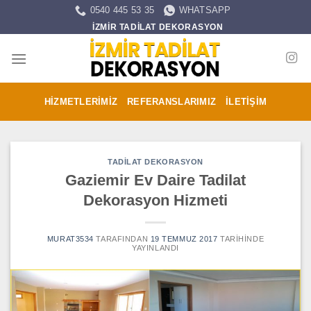
İçeriğe
0540 445 53 35
WHATSAPP
atla
İZMİR TADİLAT DEKORASYON
HIZMETLERIMIZ
REFERANSLARIMIZ
İLETIŞIM
TADILAT DEKORASYON
Gaziemir Ev Daire Tadilat
Dekorasyon Hizmeti
MURAT3534
TARAFINDAN
19 TEMMUZ 2017
TARIHINDE
YAYINLANDI