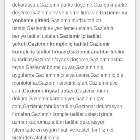
dekorasyon,Gaziemir parke döşeme,Gaziemir parke
döşeme,Gaziemir ev yenileme firmaları,
Gaziemir ev
yenileme şirketi
,Gaziemir mutfak tadilat
ustası,Gaziemir ev yenileme ustaları,Gaziemir
banyo tadilat ustaları,
Gaziemir iç tadilat
şirketi
,
Gaziemir komple iç tadilat
,
Gaziemir
komple iç
tadilat firması
,
Gaziemir anahtar teslim
iç tadilat
,Gaziemir fayans döşeme,Gaziemir asma
tavan,Gaziemir bölme duvar,Gaziemir niş
uygulama,Gaziemir alçı sıva ustası,Gaziemir iç dış
montoloma,Gaziemir elektrik işleri,Gaziemir pvc
cam,
Gaziemir inşaat ustası
,Gaziemir kırım
döküm,Gaziemir kartonpiyer,Gaziemir pvc
cam,Gaziemir fabrika tadilat,Gaziemir dekorasyon
firmaları,Gaziemir komple tadilat ustası işinde
uzman kadromuzla tüm tadilat dekorasyon
işlerinizde en uygun fiyatı ve kaliteli bir hizmeti
bizlerden alabilirsiniz.