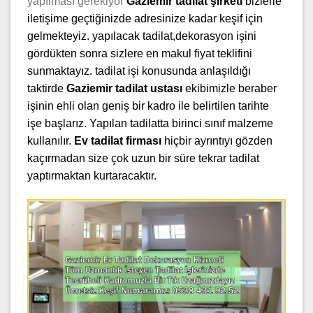
yapılması gerekiyor
Gaziemir
tadilat şirketi
bizlerle
iletişime geçtiğinizde adresinize kadar keşif için
gelmekteyiz. yapılacak tadilat,dekorasyon işini
gördükten sonra sizlere en makul fiyat teklifini
sunmaktayız. tadilat işi konusunda anlaşıldığı
taktirde
Gaziemir
tadilat ustası
ekibimizle beraber
işinin ehli olan geniş bir kadro ile belirtilen tarihte
işe başlarız. Yapılan tadilatta birinci sınıf malzeme
kullanılır.
Ev tadilat firması
hiçbir ayrıntıyı gözden
kaçırmadan size çok uzun bir süre tekrar tadilat
yaptırmaktan kurtaracaktır.