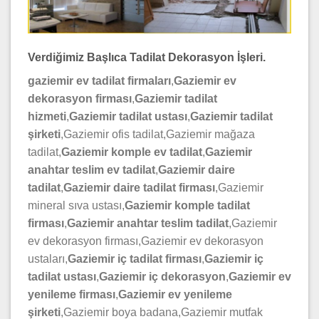
Verdiğimiz Başlıca Tadilat Dekorasyon İşleri.
gaziemir ev tadilat firmaları
,
Gaziemir ev
dekorasyon firması
,
Gaziemir tadilat
hizmeti
,
Gaziemir tadilat ustası
,
Gaziemir tadilat
şirketi
,Gaziemir ofis tadilat,Gaziemir mağaza
tadilat,
Gaziemir komple ev tadilat
,
Gaziemir
anahtar teslim ev tadilat
,
Gaziemir daire
tadilat
,
Gaziemir daire tadilat firması
,Gaziemir
mineral sıva ustası,
Gaziemir komple tadilat
firması
,
Gaziemir anahtar teslim tadilat
,Gaziemir
ev dekorasyon firması,Gaziemir ev dekorasyon
ustaları,
Gaziemir iç tadilat firması
,
Gaziemir iç
tadilat ustası
,
Gaziemir iç
dekorasyon
,
Gaziemir ev
yenileme firması
,
Gaziemir ev yenileme
şirketi
,Gaziemir boya badana,Gaziemir mutfak