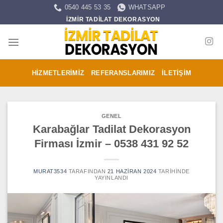
İçeriğe
0540 445 53 35
WHATSAPP
atla
İZMİR TADİLAT DEKORASYON
HIZMETLERIMIZ
REFERANSLARIMIZ
İLETIŞIM
GENEL
Karabağlar Tadilat Dekorasyon
Firması İzmir – 0538 431 92 52
MURAT3534
TARAFINDAN
21 HAZIRAN 2024
TARIHINDE
YAYINLANDI